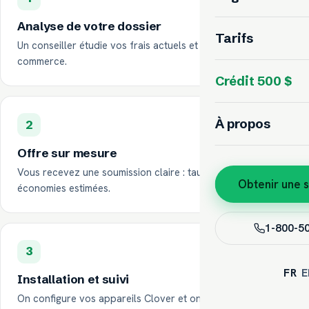
Analyse de votre dossier
Tarifs
Un conseiller étudie vos frais actuels et votre type de
commerce.
Crédit 500 $
À propos
2
Offre sur mesure
Vous recevez une soumission claire : taux, appareils et
Obtenir une 
économies estimées.
1-800-5
3
FR
E
Installation et suivi
On configure vos appareils Clover et on reste disponible,