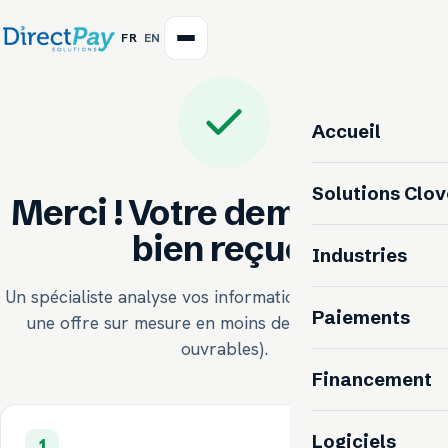
FR
EN
Accueil
Solutions Clov
Merci ! Votre demande est
bien reçue.
Industries
Un spécialiste analyse vos informations et vous prépare
Paiements
une offre sur mesure en moins de 24 heures (jours
ouvrables).
Financement
Logiciels
1